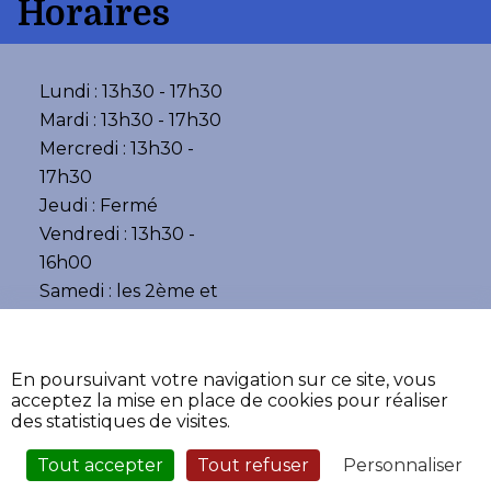
Horaires
Lundi : 13h30 - 17h30
Mardi : 13h30 - 17h30
Mercredi : 13h30 -
17h30
Jeudi : Fermé
Vendredi : 13h30 -
16h00
Samedi : les 2ème et
4 ème 10h00 - 12h30
•
•
Accessibilité
Aide
En poursuivant votre navigation sur ce site, vous
•
Mentions légales
acceptez la mise en place de cookies pour réaliser
•
Plan du site
des statistiques de visites.
•
Fièrement propulsé par
l'Adico
Tout accepter
Tout refuser
Personnaliser
Service Sécurisé