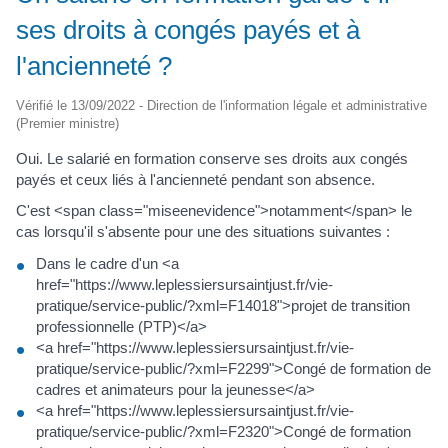
ses droits à congés payés et à
l'ancienneté ?
Vérifié le 13/09/2022 - Direction de l'information légale et administrative
(Premier ministre)
Oui. Le salarié en formation conserve ses droits aux congés
payés et ceux liés à l'ancienneté pendant son absence.
C'est <span class="miseenevidence">notamment</span> le
cas lorsqu'il s'absente pour une des situations suivantes :
Dans le cadre d'un <a
href="https://www.leplessiersursaintjust.fr/vie-
pratique/service-public/?xml=F14018">projet de transition
professionnelle (PTP)</a>
<a href="https://www.leplessiersursaintjust.fr/vie-
pratique/service-public/?xml=F2299">Congé de formation de
cadres et animateurs pour la jeunesse</a>
<a href="https://www.leplessiersursaintjust.fr/vie-
pratique/service-public/?xml=F2320">Congé de formation